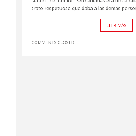
sentido del humor. Pero además era un caball
trato respetuoso que daba a las demás perso
LEER MÁS
COMMENTS CLOSED