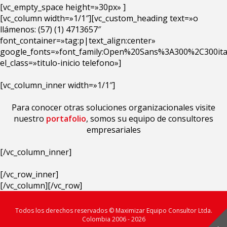
[vc_empty_space height=»30px» ]
[vc_column width=»1/1″][vc_custom_heading text=»o
llámenos: (57) (1) 4713657″
font_container=»tag:p|text_align:center»
google_fonts=»font_family:Open%20Sans%3A300%2C300ita
el_class=»titulo-inicio telefono»]
[vc_column_inner width=»1/1″]
Para conocer otras soluciones organizacionales visite
nuestro
portafolio
, somos su equipo de consultores
empresariales
[/vc_column_inner]
[/vc_row_inner]
[/vc_column][/vc_row]
Todos los derechos reservados © Maximizar Equipo Consultor Ltda.
Colombia 2006 - 2026