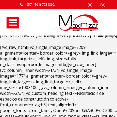
(57) (601) 7734802
[vc_row el_class=»blanco contenedor sombra pad_col_text»]
[vc_column width=»1/1″][vc_raw_html]
JTNDZGl2JTIwaWQlM0QlMjJmYWNpbGl0YWNpb24lMjIlMjB
[/vc_raw_html][vc_single_image image=»209″
alignment=»center» border_color=»grey» img_link_large=»»
img_link_target=»_self» img_size=»full»
el_class=»superborde imageshift»][vc_row_inner]
[vc_column_inner width=»1/3″][vc_single_image
image=»177″ alignment=»center» border_color=»grey»
img_link_large=»» img_link_target=»_self»
img_size=»100×100″][/vc_column_inner][vc_column_inner
width=»2/3″][vc_custom_heading text=»Facilitación de
espacios de construcción colectiva»
font_container=»tag:h3|text_align:left»
google_fonts=»font_family:Open%20Sans%3A300%2C300ital
el_class=»titulo-inicio»][vc_column_text el_class=»subtitulo-